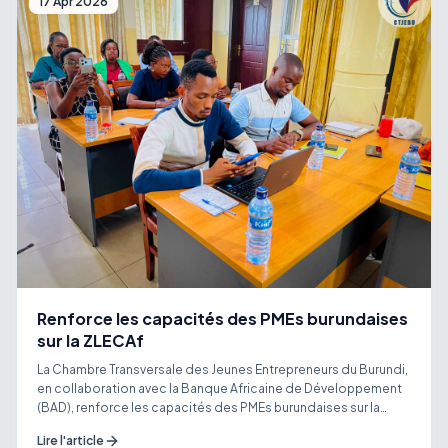
17 Apr 2026
mise en relation, au service d’une jeunesse entreprenante,
visionnaire et prête à saisir les opportunités d’investissement
au Burundi. Ensemble, nous construisons un écosystème
entrepreneurial plus fort, inclusif et durable.
Renforce les capacités des PMEs burundaises
sur la ZLECAf
La Chambre Transversale des Jeunes Entrepreneurs du Burundi,
en collaboration avec la Banque Africaine de Développement
(BAD), renforce les capacités des PMEs burundaises sur la
ZLECAf, le commerce en ligne, l’image de marque et les règles
Lire l'article
d’origine. Cette formation est conçue pour préparer les