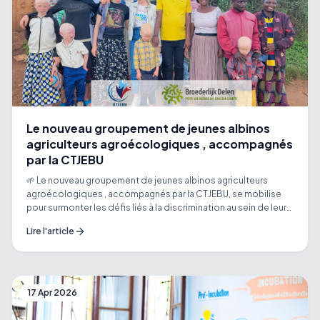
Le nouveau groupement de jeunes albinos
agriculteurs agroécologiques , accompagnés
par la CTJEBU
🌱 Le nouveau groupement de jeunes albinos agriculteurs
agroécologiques , accompagnés par la CTJEBU, se mobilise
pour surmonter les défis liés à la discrimination au sein de leurs
communautés. Animés par une forte détermination, ils
Lire l'article
transforment leur histoire en une véritable opportunité de
développement et d’autonomisation. Vous souhaitez écouter
leurs voix, découvrir leurs témoignages inspirants et soutenir
leur engagement ? Entrez en contact avec la CTJEBU
17 Apr 2026