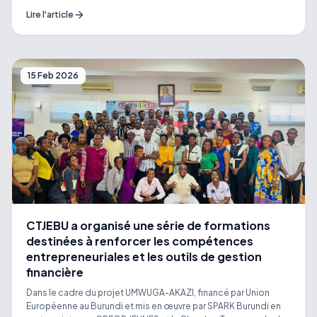
structures d’accompagnement des entrepreneurs, mis en
Lire l'article
œuvre par FANAKA avec l’appui de Orange Corners. Grâce à ce
programme, la CTJEBU a restructuré et renforcé son
programme d’incubation et d’accélération. Aujourd’hui, nous
disposons d’un curriculum complet, modernisé et
directement prêt à l’emploi, répondant aux besoins réels des
15 Feb 2026
jeunes entrepreneurs du pays. Un pas de plus vers un
écosystème entrepreneurial plus solide, inclusif et innovant au
Burundi !
CTJEBU a organisé une série de formations
destinées à renforcer les compétences
entrepreneuriales et les outils de gestion
financière
Dans le cadre du projet UMWUGA-AKAZI, financé par Union
Européenne au Burundi et mis en œuvre par SPARK Burundi en