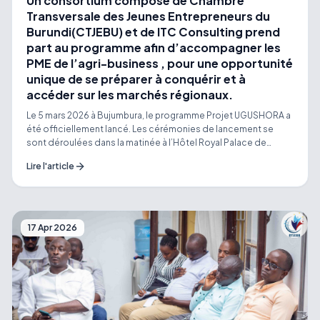
Un consortium composé de Chambre
Transversale des Jeunes Entrepreneurs du
Burundi(CTJEBU) et de ITC Consulting prend
part au programme afin d’accompagner les
PME de l’agri-business , pour une opportunité
unique de se préparer à conquérir et à
accéder sur les marchés régionaux.
Le 5 mars 2026 à Bujumbura, le programme Projet UGUSHORA a
été officiellement lancé. Les cérémonies de lancement se
sont déroulées dans la matinée à l’Hôtel Royal Palace de
Bujumbura, en présence de diverses parties prenantes, dont le
Lire l'article
Secrétaire Permanent au Mrmeict, Mme Christine Niragira,
l’Ambassade des Pays-Bas au Burundi, Mme Lianne Houben,
l’Honorable Président de la Chambre Fédérale du Commerce
et d’Industrie du Burundi, Hon. Olivier Suguru, le Représentant
Pays de TradeMark Africa, Christian Nibasumba, ainsi que
17 Apr 2026
d’autres représentants du monde entrepreneurial burundais.
Cette initiative est financée par l’Ambassade des Pays-Bas au
Burundi, qui finance TradeMark Africa pour sa mise en œuvre.
Dans le cadre du volet consacré à la promotion de
l’exportation, un consortium composé de Chambre
Transversale des Jeunes Entrepreneurs du Burundi(CTJEBU) et
de ITC Consulting prend part au programme afin