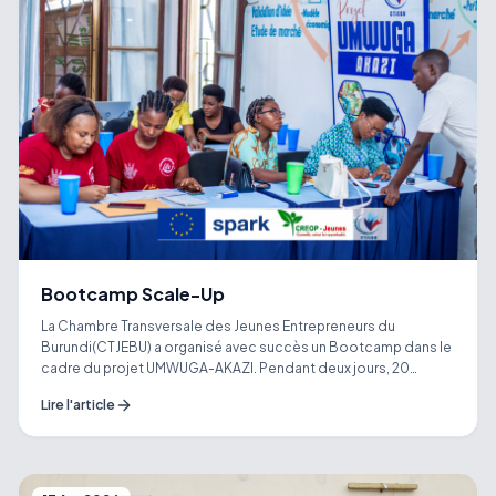
Bootcamp Scale-Up
La Chambre Transversale des Jeunes Entrepreneurs du
Burundi(CTJEBU) a organisé avec succès un Bootcamp dans le
cadre du projet UMWUGA-AKAZI. Pendant deux jours, 20
entrepreneurs (Scale-up) de Bujumbura ont bénéficié d’un
Lire l'article
accompagnement pratique et interactif. L’objectif était de
renforcer leurs capacités pour améliorer leur compétitivité et
leur durabilité. Les participants ont exploré des thématiques
clés comme le business model, la gestion financière et le
marketing. Des outils concrets ont été partagés pour