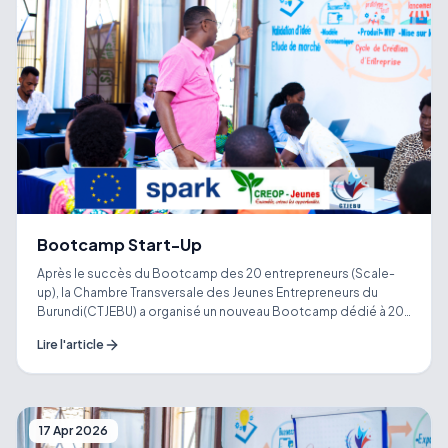
Bootcamp Start-Up
Après le succès du Bootcamp des 20 entrepreneurs (Scale-
up), la Chambre Transversale des Jeunes Entrepreneurs du
Burundi(CTJEBU) a organisé un nouveau Bootcamp dédié à 20
entrepreneurs en phase Start-up. Cette initiative s’inscrit dans
Lire l'article
le cadre du projet UMWUGA-AKAZI, financé par l’ Union
Européenne au Burundi au Burundi et mis en œuvre par SPARK
Burundi et CREOP Jeunes. Une nouvelle opportunité pour
renforcer les capacités des jeunes entrepreneurs et stimuler
l’innovation au Burundi
17 Apr 2026