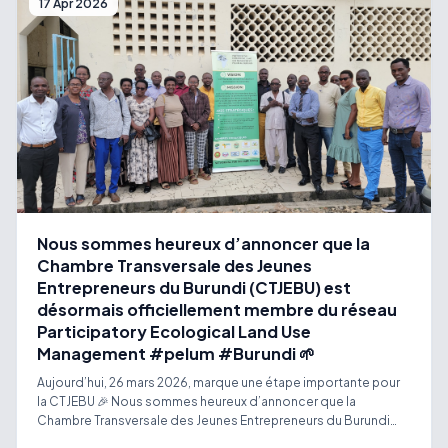
17 Apr 2026
structurer et développer leurs activités. Le bootcamp a
également favorisé le réseautage et les échanges entre
entrepreneurs. Chaque entreprise a pu identifier ses défis
prioritaires grâce à un diagnostic participatif. Des plans
d’accompagnement personnalisés pour les 4 prochains mois
ont été élaborés. Cela marque une étape clé vers la croissance
des PME accompagnées dans ce projet financé par Union
Européenne au Burundi et mise en oeuvre par SPARK Burundi et
Creop Jeunes.
Nous sommes heureux d’annoncer que la
Chambre Transversale des Jeunes
Entrepreneurs du Burundi (CTJEBU) est
désormais officiellement membre du réseau
Participatory Ecological Land Use
Management #pelum #Burundi 🌱
Aujourd’hui, 26 mars 2026, marque une étape importante pour
la CTJEBU 🎉 Nous sommes heureux d’annoncer que la
Chambre Transversale des Jeunes Entrepreneurs du Burundi
(CTJEBU) est désormais officiellement membre du réseau