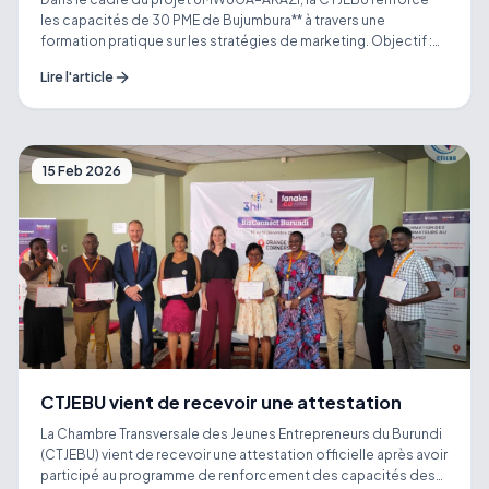
les capacités de 30 PME de Bujumbura** à travers une
formation pratique sur les stratégies de marketing. Objectif :
aider les entrepreneurs à mieux comprendre leurs clients, se
Lire l'article
positionner sur le marché, utiliser efficacement le digital et
transformer leur visibilité en chiffre d’affaires 📈. Du marketing
stratégique au marketing opérationnel, cette formation met
l’accent sur des outils concrets, adaptés à la réalité des PME
burundaises. Parce qu’une bonne idée mérite aussi une bonne
15 Feb 2026
stratégie pour réussir. ✨ *Former aujourd’hui, impacter
durablement.
CTJEBU vient de recevoir une attestation
La Chambre Transversale des Jeunes Entrepreneurs du Burundi
(CTJEBU) vient de recevoir une attestation officielle après avoir
participé au programme de renforcement des capacités des