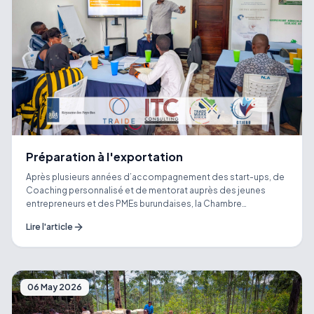
Préparation à l'exportation
Après plusieurs années d’accompagnement des start-ups, de
Coaching personnalisé et de mentorat auprès des jeunes
entrepreneurs et des PMEs burundaises, la Chambre
Transversale des Jeunes Entrepreneurs du Burundi franchit
Lire l'article
aujourd’hui une étape importante dans la réalisation de sa
#vision : renforcer l’accès des entreprises locales aux Marchés
d’exportation. 🌍 Grâce au financement de l’Ambassade des
Pays-Bas au Burundi à TradeMark Africa, dans le cadre du
Export Readiness Program, la Chambre Transversale des
06 May 2026
Jeunes Entrepreneurs du Burundi, en consortium avec l’ITC
CONSULTING, a eu l’honneur d’accueillir et organiser la