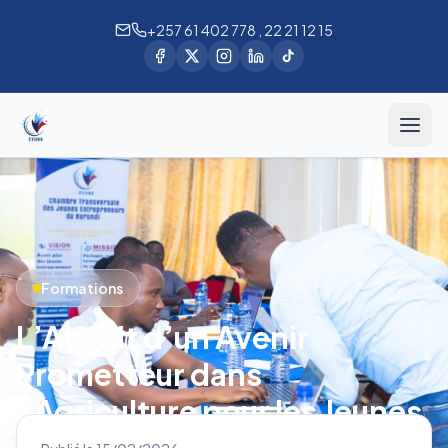
+257 61 402 778 , 22 21 12 15
Formations
L’Attrait d’un Avenir
Prometteur dans
l’Agriculture pour les Jeunes