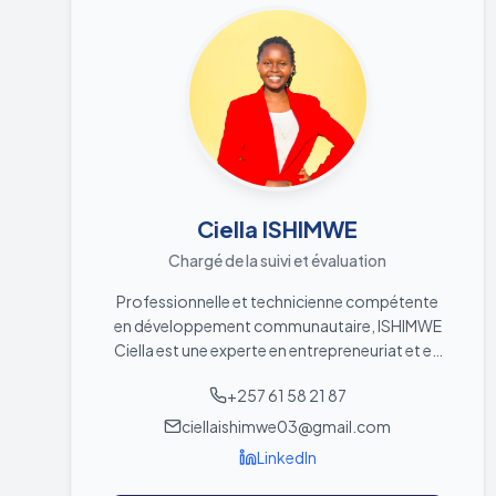
persévérer malgré les épreuves pour atteindre
ses objectifs. Flexible, dynamique, elle est
Saber más
engagée à travailler efficacement en équipe
Ciella ISHIMWE
Chargé de la suivi et évaluation
Professionnelle et technicienne compétente
en développement communautaire, ISHIMWE
Ciella est une experte en entrepreneuriat et en
suivi-évaluation de projets. Elle s'engage
+257 61 58 21 87
activement dans le développement socio-
économique et l'autonomisation de la
ciellaishimwe03@gmail.com
jeunesse au Burundi. Passionnée par
LinkedIn
l'accompagnement des porteurs d'initiatives