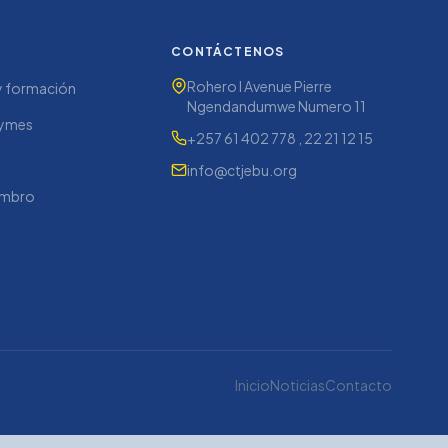
CONTÁCTENOS
Rohero I Avenue Pierre
y formación
Ngendandumwe Numero 11
pymes
+257 61 402 778 , 22 21 12 15
info@ctjebu.org
embro
Inicio
Noticias
Contacto