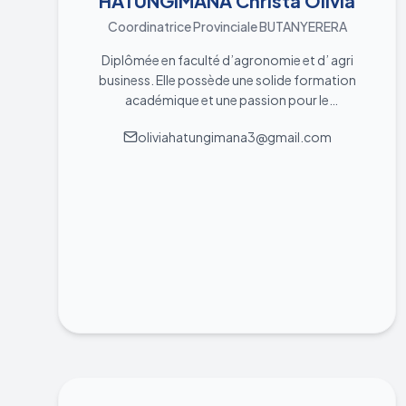
HATUNGIMANA Christa Olivia
Coordinatrice Provinciale BUTANYERERA
Diplômée en faculté d’agronomie et d’ agri
business. Elle possède une solide formation
académique et une passion pour le
développement durable dans le secteur
oliviahatungimana3@gmail.com
agricole. Etant 2ème dauphine dans Miss
kugasaka édition 2022-2023 elle est
compétente dans le leadership, éloquente et
dévouée à défendre les défis liés à l’agriculture
durable et l’accompagnement des jeunes filles
et femmes dans l’entrepreneuriat. Elle est
chargée de la coordination provinciale des
jeunes entrepreneurs basés dans la province de
Ngozi au sein de la CTEJBU. Elle encourage et
dynamise l’écosystème entrepreneurial à
travers le coaching et formation, création de
réseaux, soutien à l’accès des ressources et la
sensibilisation sur l’entrepreneuriat. Elle est
créative, passionnée et déterminée à