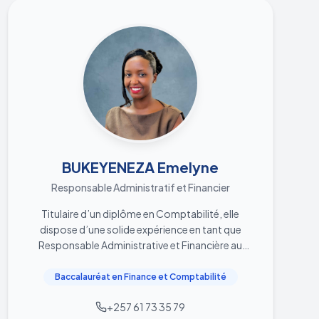
BUKEYENEZA Emelyne
Responsable Administratif et Financier
Titulaire d’un diplôme en Comptabilité, elle
dispose d’une solide expérience en tant que
Responsable Administrative et Financière au
sein de la CTJEBU. Actuellement en charge de
l’administration et de la gestion financière et
Baccalauréat en Finance et Comptabilité
budgétaire des projets, elle assure la
+257 61 73 35 79
planification, l’exécution et le suivi des