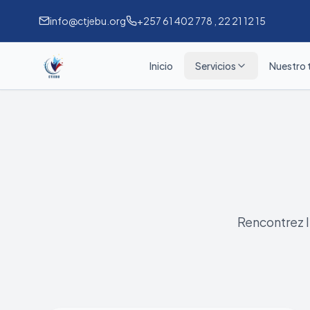
info@ctjebu.org
+257 61 402 778 , 22 21 12 15
Inicio
Servicios
Nuestro 
Rencontrez 