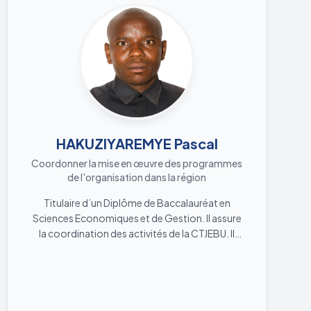
innovation dans ce qu’il fait et toujours prêt à
faire face à aux nouveaux défis.
Saber más
HAKUZIYAREMYE Pascal
Coordonner la mise en œuvre des programmes
de l'organisation dans la région
Titulaire d’un Diplôme de Baccalauréat en
Sciences Economiques et de Gestion. Il assure
la coordination des activités de la CTJEBU. Il
travaille avec les équipes locales pour planifier
et coordonner la mise en œuvre des
programmes de l’organisation dans la région. Il
coordonne les calendriers, les ressources et les
activités pour assurer une exécution efficace