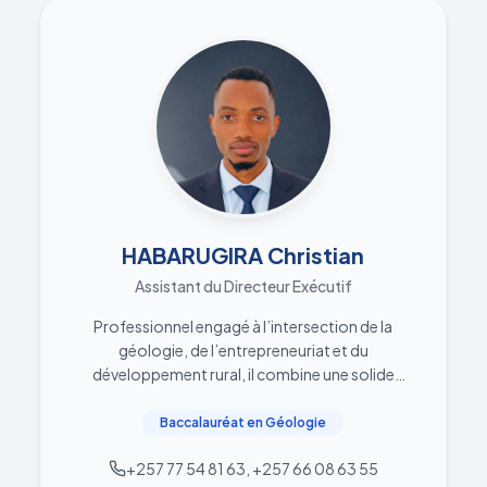
HABARUGIRA Christian
Assistant du Directeur Exécutif
Professionnel engagé à l’intersection de la
géologie, de l’entrepreneuriat et du
développement rural, il combine une solide
formation scientifique acquise à l’Université du
Burundi avec une expérience pratique dans
Baccalauréat en Géologie
l’accompagnement des jeunes entrepreneurs.
+257 77 54 81 63, +257 66 08 63 55
En tant qu’Assistant du Directeur Exécutif et