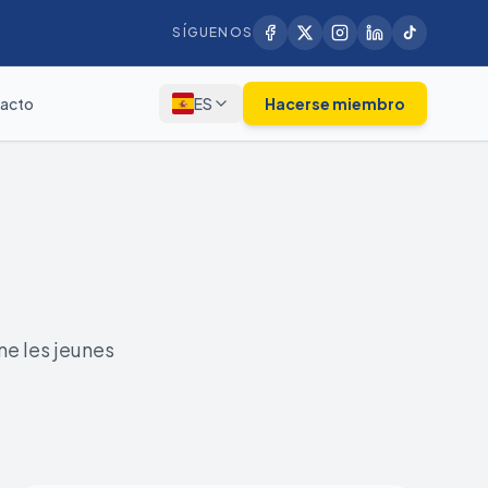
SÍGUENOS
acto
ES
Hacerse miembro
e les jeunes