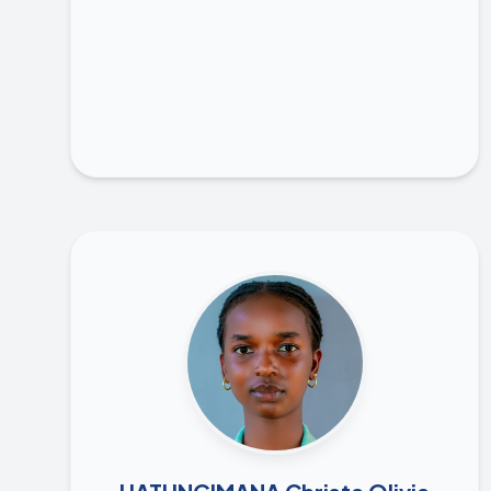
membre du Groupe d’intérêt spécial de la
jeunesse sur l’Agenda Alternatif de la Jeunesse,
travaillant aux côtés d’une équipe de jeunes de
la Communauté des pays de l’Afrique de l’Est
pour formuler les aspirations des jeunes. Il a été
conseiller technique auprès de l’Envoyé spécial
de l’Union africaine pour la jeunesse,
fournissant son expertise sur les politiques et
programmes de jeunesse au niveau continental
et aidant à mobiliser des ressources pour des
initiatives et des projets menés par des jeunes.
Actuellement, il est Directeur Exécutif de la
Chambre Transversale des Jeunes
Entrepreneurs au Burundi
Saber más