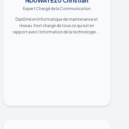
NDUWAYEZU Christian
Expert Chargé de la Communication
Diplômé en Informatique de maintenance et
réseau. Il est chargé de tous ce qui est en
rapport avec l’information de la technologie au
sein de la CTJEBU. Il conçoit et met en œuvre le
contenu sociomédiatique. Il est chargé de la
création de concepts visuels, d’images et
d’illustrations vidéo, tournage et montage
vidéo. Il conçoit également et met en œuvre la
diffusion des images et vidéos qui couvrent les
activités de la CTJEBU, il publie les contenus des
différentes activités prévues par le programme
de la CTJEBU et accompagne les mouvements
des coopératives au niveau de
l’entrepreneuriat numérique (corporate,
reseaux sociaux). Il est optimiste et orienté à la
solution pour surmonter tous les défis tout en
privilégiant le travail en équipe. Humble,
passionnée et créatif, il cherche toujours