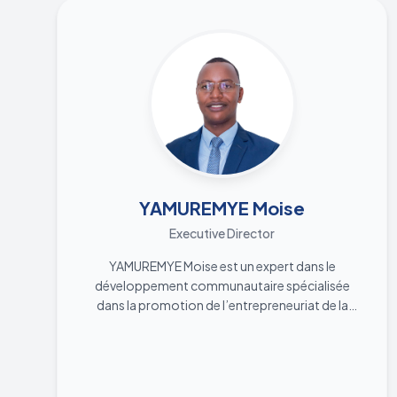
YAMUREMYE Moise
Executive Director
YAMUREMYE Moise est un expert dans le
développement communautaire spécialisée
dans la promotion de l’entrepreneuriat de la
jeunesse. Depuis plus de 7 ans, il mène des
efforts de plaidoyer auprès des jeunes au
Burundi et en Afrique et a occupé diverses
fonctions, notamment en 2019 en tant que