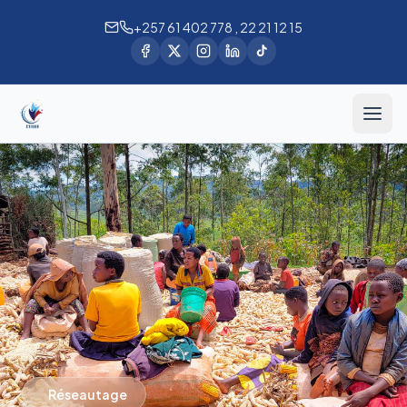
+257 61 402 778 , 22 21 12 15
Réseautage