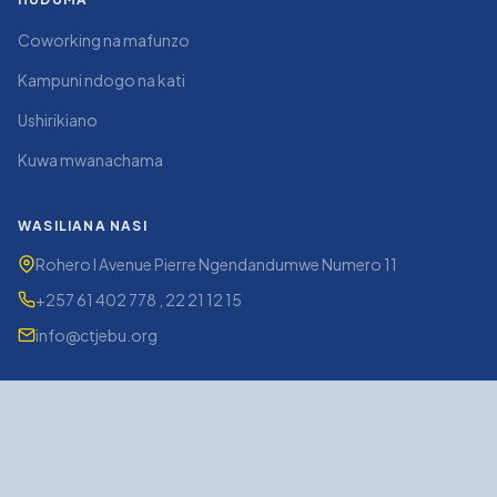
Coworking na mafunzo
Kampuni ndogo na kati
Ushirikiano
Kuwa mwanachama
WASILIANA NASI
Rohero I Avenue Pierre Ngendandumwe Numero 11
+257 61 402 778 , 22 21 12 15
info@ctjebu.org
© 2026 CTJEBU. Haki zote zimehifadhiwa.
Nyumbani
Habari
Wasiliana