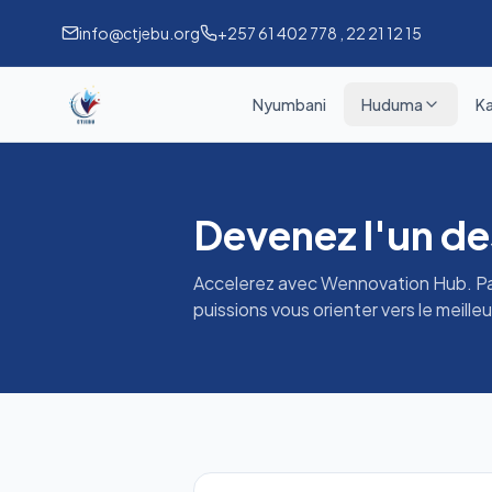
info@ctjebu.org
+257 61 402 778 , 22 21 12 15
Nyumbani
Huduma
Ka
Devenez l'un de
Accelerez avec Wennovation Hub. Par
puissions vous orienter vers le meil