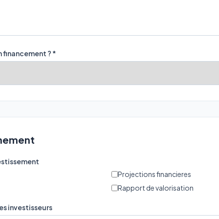
 financement ? *
gnement
estissement
Projections financieres
Rapport de valorisation
des investisseurs