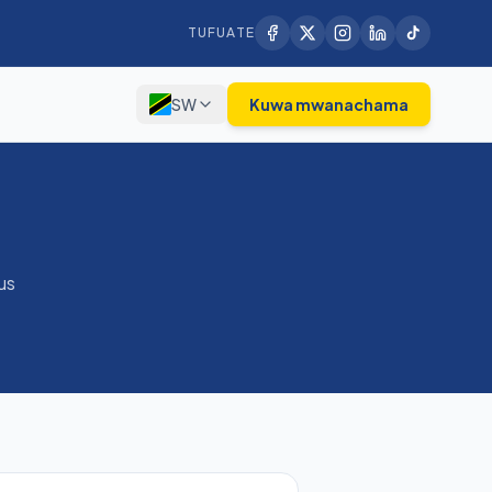
TUFUATE
SW
Kuwa mwanachama
us