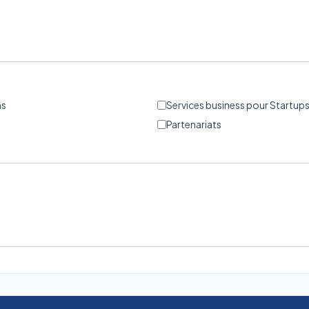
ns
Services business pour Startu
Partenariats