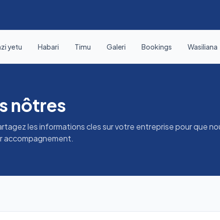
zi yetu
Habari
Timu
Galeri
Bookings
Wasiliana
s nôtres
tagez les informations cles sur votre entreprise pour que no
leur accompagnement.