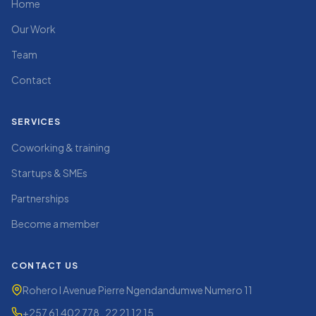
Home
Our Work
Team
Contact
SERVICES
Coworking & training
Startups & SMEs
Partnerships
Become a member
CONTACT US
Rohero I Avenue Pierre Ngendandumwe Numero 11
+257 61 402 778 , 22 21 12 15