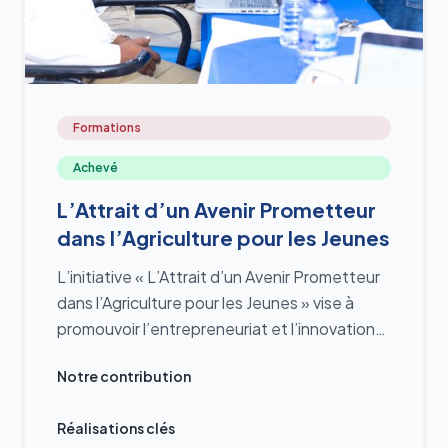
Formations
Achevé
L’Attrait d’un Avenir Prometteur
dans l’Agriculture pour les Jeunes
L’initiative « L’Attrait d’un Avenir Prometteur
dans l’Agriculture pour les Jeunes » vise à
promouvoir l’entrepreneuriat et l’innovation
agricole chez les jeunes, notamment à
Notre contribution
travers des formations sur le développement
d’idées novatrices (Design Thinking),
Réalisations clés
l’entrepreneuriat féminin, la gestion