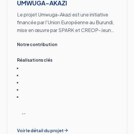
UMWUGA-AKAZI
Le projet Umwuga-Akazi est une initiative
financée par l'Union Européenne au Burundi,
mise en œuvre par SPARK et CREOP-Jeunes
(2024-2027), visant à améliorer l'insertion
Notre contribution
professionnelle des jeunes et la création
d'entreprises à Bujumbura, Rumonge et
Réalisations clés
Bururi. Il renforce l'efficacité de la formation
professionnelle (CEMs/CFP) pour l'adapter
au marché.
“”
Voir le détail du projet