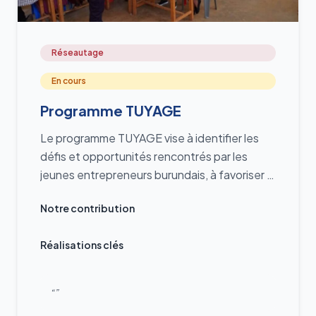
Réseautage
En cours
Programme TUYAGE
Le programme TUYAGE vise à identifier les
défis et opportunités rencontrés par les
jeunes entrepreneurs burundais, à favoriser le
réseautage et les échanges pour encourager
Notre contribution
des collaborations stratégiques, à stimuler
des solutions innovantes pour renforcer la
Réalisations clés
durabilité des projets, et à promouvoir
l’excellence à travers des concours de
projets tels que NDUMU DG
“”