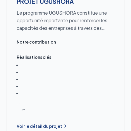
PROJET UGUSHORA
Le programme UGUSHORA constitue une
opportunité importante pour renforcer les
capacités des entreprises à travers des
formations et un accompagnement
Notre contribution
stratégique sur les mécanismes de
l’exportation.
Réalisations clés
“”
Voir le détail du projet